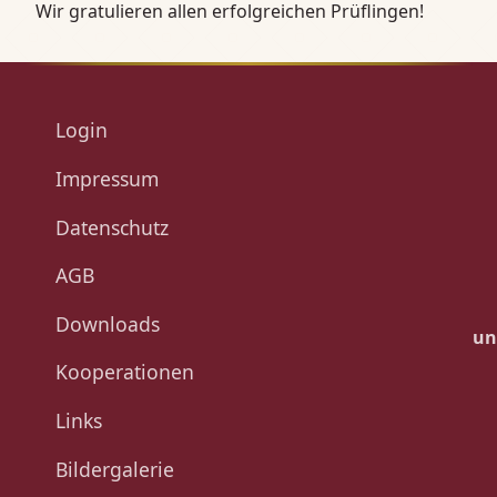
Wir gratulieren allen erfolgreichen Prüflingen!
Login
Impressum
Datenschutz
AGB
Downloads
un
Kooperationen
Links
Bildergalerie