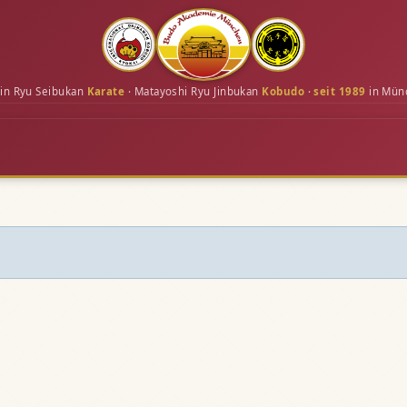
in Ryu Seibukan
Karate
· Matayoshi Ryu Jinbukan
Kobudo
·
seit 1989
in Mün