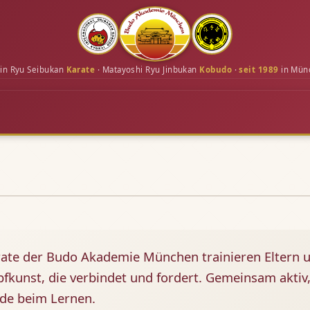
in Ryu Seibukan
Karate
· Matayoshi Ryu Jinbukan
Kobudo
·
seit 1989
in Mün
rate der Budo Akademie München trainieren Eltern u
fkunst, die verbindet und fordert. Gemeinsam aktiv, 
ide beim Lernen.