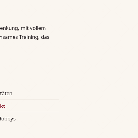
enkung, mit vollem
nsames Training, das
itäten
kt
 Hobbys