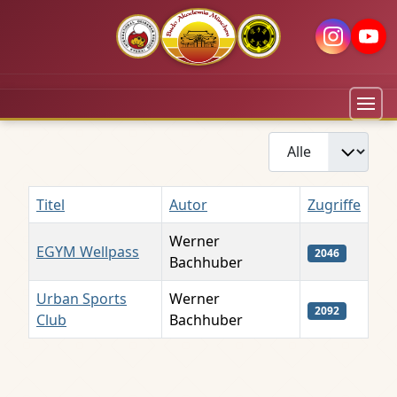
Anzeige #
Titel
Autor
Zugriffe
Werner
EGYM Wellpass
2046
Bachhuber
Urban Sports
Werner
2092
Club
Bachhuber
Beiträge