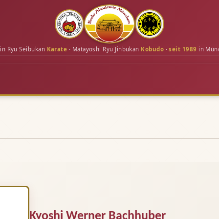
in Ryu Seibukan
Karate
· Matayoshi Ryu Jinbukan
Kobudo
·
seit 1989
in Mün
Kyoshi Werner Bachhuber