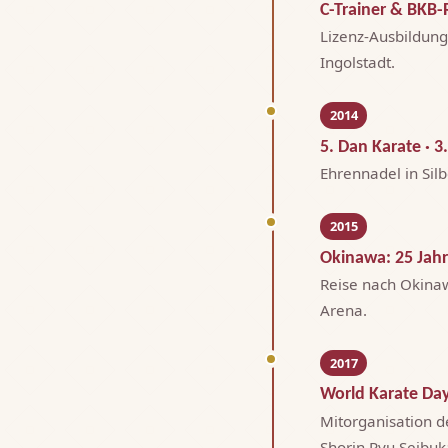
C-Trainer & BKB-
Lizenz-Ausbildung
Ingolstadt.
2014
5. Dan Karate · 
Ehrennadel in Sil
2015
Okinawa: 25 Jah
Reise nach Okina
Arena.
2017
World Karate Da
Mitorganisation d
Shorin Ryu Seibu