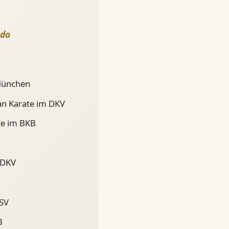
udo
 München
an Karate im DKV
te im BKB
 DKV
LSV
B