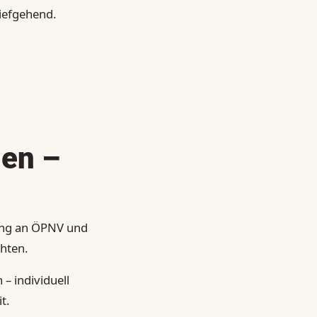
tiefgehend.
hen –
ung an ÖPNV und
hten.
– individuell
t.