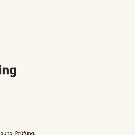
ing
digung, Prüfung,