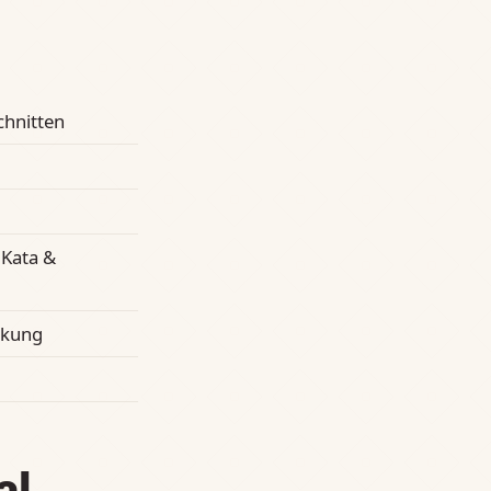
chnitten
 Kata &
nkung
al