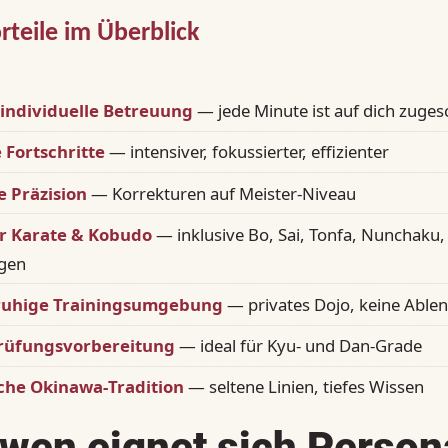
rteile im Überblick
individuelle Betreuung
— jede Minute ist auf dich zuges
 Fortschritte
— intensiver, fokussierter, effizienter
e Präzision
— Korrekturen auf Meister‑Niveau
ür Karate & Kobudo
— inklusive Bo, Sai, Tonfa, Nunchaku,
gen
 ruhige Trainingsumgebung
— privates Dojo, keine Able
Prüfungsvorbereitung
— ideal für Kyu‑ und Dan‑Grade
che Okinawa‑Tradition
— seltene Linien, tiefes Wissen
 wen eignet sich Person