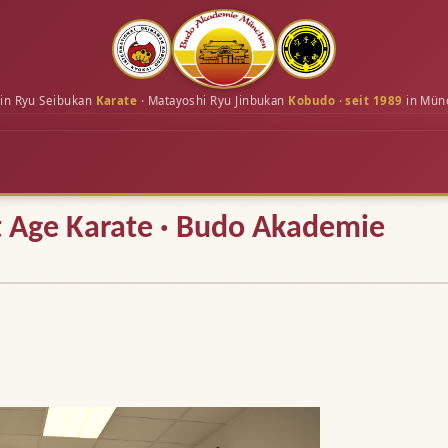
in Ryu Seibukan
Karate
· Matayoshi Ryu Jinbukan
Kobudo
·
seit 1989
in Mün
t Age Karate · Budo Akademie